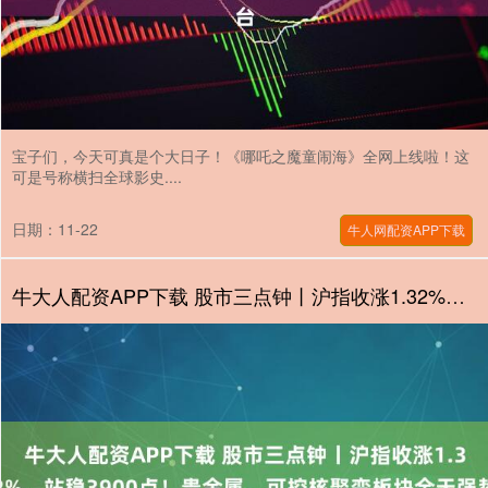
宝子们，今天可真是个大日子！《哪吒之魔童闹海》全网上线啦！这
可是号称横扫全球影史....
日期：11-22
牛人网配资APP下载
牛大人配资APP下载 股市三点钟丨沪指收涨1.32%，站稳3900点！贵金属、可控核聚变板块全天强势