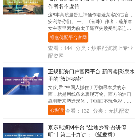
作者名不虚传
这8本高质量晋江神仙作者蓬莱客的古言，
安利给你们。 一、《菩珠》作者：蓬莱客
女主家里因为前太子逼宫失败受到牵连，
爹妈都没了，她从小就被流放到外地，只
维嘉优配平台官网
有阿姆陪着....
查看：
144
分类：
炒股配资就上专业
配资网
正规配资门户官网平台 新阅读|彩泉水
里的“敦煌秘密”
文|刘君 “中国人抓住了万物最本质的东
西，就是用线条来表现万物。西方的油画
靠明暗来塑造形体，中国画不玩色彩，就
是一根黑线，这提升了美学高度。” 第一次
心悦读
查看：
132
分类：
无忧配资
听徐行健老....
京东配资网平台 “盐途乡音·吾讲倷
听”丨第二十九讲：《鸳鸯桥》