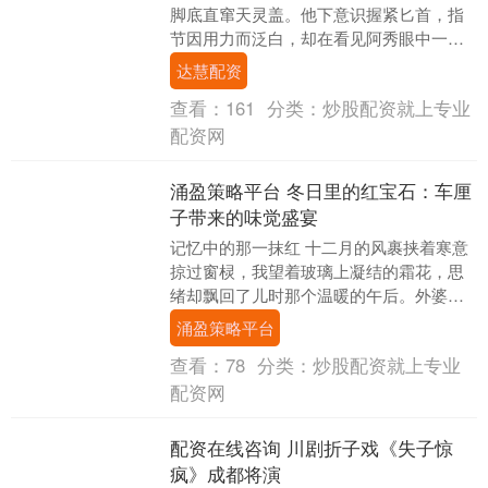
脚底直窜天灵盖。他下意识握紧匕首，指
节因用力而泛白，却在看见阿秀眼中一闪
而过的惶恐时，硬生生顿住了动作。 那碧
达慧配资
色瞳孔里的竖线....
查看：
161
分类：
炒股配资就上专业
配资网
涌盈策略平台 冬日里的红宝石：车厘
子带来的味觉盛宴
记忆中的那一抹红 十二月的风裹挟着寒意
掠过窗棂，我望着玻璃上凝结的霜花，思
绪却飘回了儿时那个温暖的午后。外婆从
集市带回一小袋车厘子，那是我第一次见
涌盈策略平台
到这种"洋水果....
查看：
78
分类：
炒股配资就上专业
配资网
配资在线咨询 川剧折子戏《失子惊
疯》成都将演