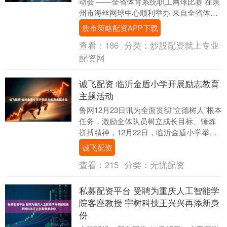
动会 ——全省体育系统职工网球比赛 在泉
州市海丝网球中心顺利举办 来自全省体育
系统的14支代表队 近200名选手....
股市策略配资APP下载
查看：
186
分类：
炒股配资就上专业
配资网
诚飞配资 临沂金盾小学开展励志教育
主题活动
鲁网12月23日讯为全面贯彻“立德树人”根本
任务，激励全体队员树立成长目标、锤炼
拼搏精神，12月22日，临沂金盾小学举行
了“励志拼搏，做最好的自己”主题活动。
诚飞配资
....
查看：
215
分类：
无忧配资
私募配资平台 受聘为重庆人工智能学
院客座教授 宇树科技王兴兴再添新身
份