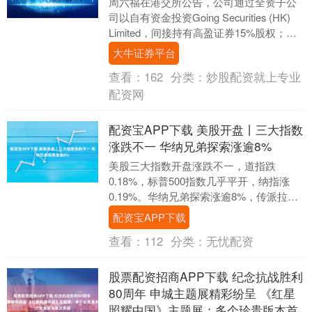
周六福在港交所公告，公司通过全资子公
司以自有资金投资Going Securities (HK)
Limited，间接持有高盈证券15%股权；同
时，威富通科技有限....
大牛证券平台
查看：
162
分类：
炒股配资就上专业
配资网
配资宝APP下载 美股开盘丨三大指数
涨跌不一 华纳兄弟探索涨逾8%
美股三大指数开盘涨跌不一，道指跌
0.18%，标普500指数几乎平开，纳指涨
0.19%。华纳兄弟探索涨逾8%，传派拉蒙
天舞拟提收购要约。超微电脑涨近6%，开
配资宝APP下载
始批量....
查看：
112
分类：
无忧配资
股票配资招商APP下载 纪念抗战胜利
80周年 申城主题展精彩纷呈 《红星
照耀中国》主题展：多个珍贵版本首