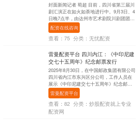
封面新闻记者 荀超 目前，四川省第三届川
剧汇演正在如火如荼地进行中。9月3日、4
日晚7点半，由达州市艺术剧院川剧团团长
罗红领衔主演川剧折子戏《失子惊疯》将
配资在线咨询
在成都....
查看：
75
分类：
无忧配资
雷曼配资平台 四川内江：《中印尼建
交七十五周年》纪念邮票发行
2025年8月30日，在中国邮政集团有限公司
四川省内江市东兴区分公司，工作人员在
展示《中印尼建交七十五周年》纪念邮
票。 展开剩余37% 当日，中国邮政发行
雷曼配资平台
《中印....
查看：
82
分类：
炒股配资就上专业
配资网