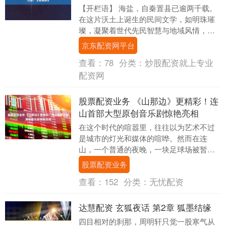
【开栏语】 海盐，自秦置县已逾两千载。
在这片沃土上诞生的民间文学，如明珠璀
璨，凝聚着世代先民智慧与地域风情，以
歌谣、传说、谚语等鲜活形式，记录着劳
京东配资网平台
作生活与精神追....
查看：
78
分类：
炒股配资就上专业
配资网
股票配资业务 《山那边》更精彩！连
山首部大型原创音乐剧惊艳亮相
在这个时代的喧嚣里，往往以为艺术不过
是城市的灯光和媒体的喧哗。然而在连
山，一个普通的夜晚，一块足球场被暂时
改造成舞台，那里灯光不算晃眼，却把人
股票配资业务
心照得明亮起来。这....
查看：
152
分类：
无忧配资
达慧配资 玄狐夜话 第2章 狐墨结缘
四目相对的刹那，周明轩只觉一股寒气从