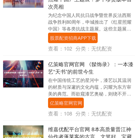
次亮相
为纪念中国人民抗日战争暨世界反法西斯
战争胜利80周年，申城推出了《红星照耀
中国》等各类抗战主题展。这些主题展用
丰富的展品、创意的展陈，带领观众走近
股票配资招商APP下载
历史，传承红色....
查看：
102
分类：
无忧配资
亿策略官网官网 《髹饰录》：一本漆
艺“天书”的前世今生
在中国传统工艺的星河中，漆艺以其温润
的材质与深邃的文化内蕴，闪耀为东方审
美的典范。而欲窥漆艺奥秘，则绕不开诞
生于明代隆庆年间的《髹饰录》。它并非
亿策略官网官网
寻常工艺手册，而....
查看：
108
分类：
无忧配资
维嘉优配平台官网 8本高质量晋江神
仙作者蓬莱客的古言，文笔好，宝藏