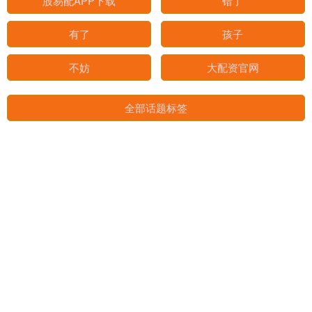
名家
战颜
股易配APP下载
错了
有了
孩子
不妨
大配资官网
全部话题标签
关注 无忧配资