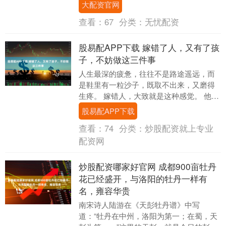
曲艺项目的同台演出。京韵大鼓演员冯欣
大配资官网
蕊、相....
查看：
67
分类：
无忧配资
股易配APP下载 嫁错了人，又有了孩
子，不妨做这三件事
人生最深的疲惫，往往不是路途遥远，而
是鞋里有一粒沙子，既取不出来，又磨得
生疼。 嫁错人，大致就是这种感觉。 他不
是十恶不赦，但言语里的凉薄、骨子里的
股易配APP下载
自私、日复一....
查看：
74
分类：
炒股配资就上专业
配资网
炒股配资哪家好官网 成都900亩牡丹
花已经盛开，与洛阳的牡丹一样有
名，雍容华贵
南宋诗人陆游在《天彭牡丹谱》中写
道：“牡丹在中州，洛阳为第一；在蜀，天