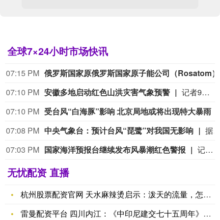
全球7×24小时市场快讯
07:15 PM
俄罗斯国家原
07:10 PM
安徽多地启动红色山洪灾害气象预警
记者9日从安徽省水利厅了解到，当前安徽多地启动红色山洪灾害气象预警，部分地市防汛防台风应急响应提升至三级。 据气象部门预报，受今年第13号台风“白海豚”影响，8月9日至11日，安徽省大别山区、沿江江南大部分地区有大到暴雨，局部大暴雨，山洪和地质灾害及城市内涝等灾害风险较高。（新华社）
07:10 PM
受台风“白海豚”影响 北京局地或将出现特大暴雨
07:08 PM
中央气象台：预计台风“琵鹭”对我国无影响
据中央气象台消息，今年第16号台风“琵鹭”（热带风暴级；英文名称：PEILOU名字来源：中国澳门名称意义：一种澳门常见的候鸟）已于8月9日在西北太平洋洋面上生成。17时其中心距离关岛塞班北偏西方向约700公里，就是北纬21.1度、东经143.4度，中心附近最大风力有8级18米/秒（约65公里/小时），中心最低气压为998百帕，七级风圈半径为150至200公里。预计“琵鹭”将以每小时25至30公里的速度向
07:03 PM
国家海洋预报台继续发布风暴潮红色警报
记者从自然资源部获悉，今天（9日）16时，国家海洋预报台继续发布风暴潮红色警报。预计至10日下午，江苏南通到浙江宁波沿海将出现100到250厘米的风暴增水，浙江台州到温州沿海将出现180到350厘米的风暴增水，福建沿海将出现50到100厘米的风暴增水。浙江省宁波市、舟山市和台州市的风暴潮预警级别为红色，上海市和浙江省嘉兴市的风暴潮预警级别为橙色，浙江省温州市的风暴潮预警级别为黄色。请沿海政府及相关部门按照职责做好防御风暴潮的应急抢险工作，沿海低洼地区和危房户居民应及时转移到安全地带；关闭沿海危险区域浴场和游乐设施，禁止人员到海边游玩；渔排、渔船等海上作业人员及时上岸避险。 (央视新闻)
无忧配资 直播
杭州股票配资官网 天水麻辣烫启示：泼天的流量，怎么接才稳？
雷曼配资平台 四川内江：《中印尼建交七十五周年》纪念邮票发行