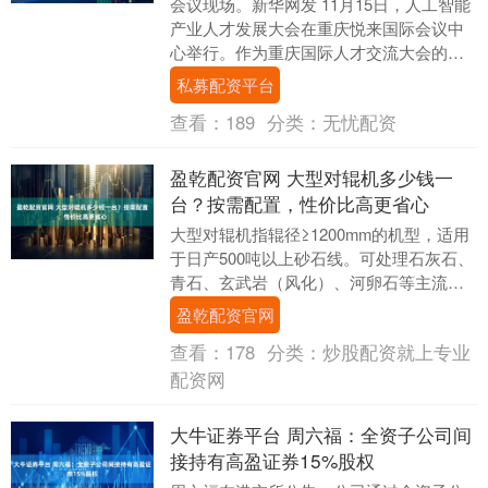
会议现场。新华网发 11月15日，人工智能
产业人才发展大会在重庆悦来国际会议中
心举行。作为重庆国际人才交流大会的重
要组成部分，本次大会以“渝悦AI·才创未
私募配资平台
来”为....
查看：
189
分类：
无忧配资
盈乾配资官网 大型对辊机多少钱一
台？按需配置，性价比高更省心
大型对辊机指辊径≥1200mm的机型，适用
于日产500吨以上砂石线。可处理石灰石、
青石、玄武岩（风化）、河卵石等主流物
料。根据原料硬度与产能需求，可选配不
盈乾配资官网
同辊面....
查看：
178
分类：
炒股配资就上专业
配资网
大牛证券平台 周六福：全资子公司间
接持有高盈证券15%股权