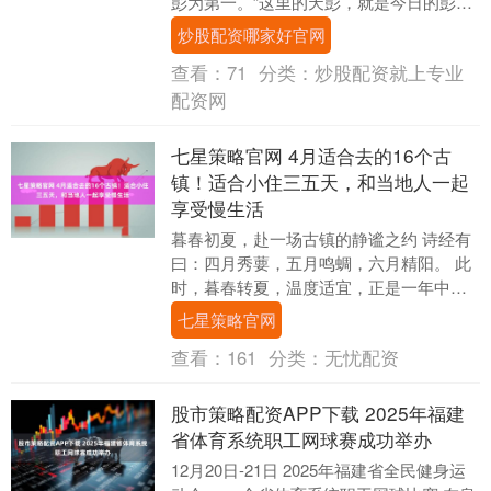
彭为第一。”这里的天彭，就是今日的彭
州。可见近千年前，彭州牡丹就已惊艳全
炒股配资哪家好官网
国。与名动天下的洛....
查看：
71
分类：
炒股配资就上专业
配资网
七星策略官网 4月适合去的16个古
镇！适合小住三五天，和当地人一起
享受慢生活
暮春初夏，赴一场古镇的静谧之约 诗经有
曰：四月秀葽，五月鸣蜩，六月精阳。 此
时，暮春转夏，温度适宜，正是一年中最
好的旅行时间。风里带着微暖，阳光不
七星策略官网
燥，时光正好。....
查看：
161
分类：
无忧配资
股市策略配资APP下载 2025年福建
省体育系统职工网球赛成功举办
12月20日-21日 2025年福建省全民健身运