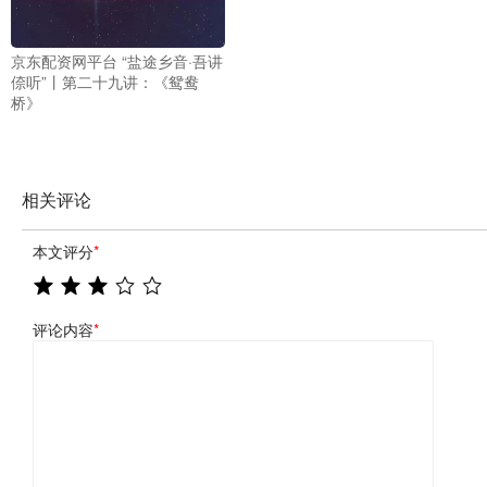
京东配资网平台 “盐途乡音·吾讲
倷听”丨第二十九讲：《鸳鸯
桥》
相关评论
本文评分
*
评论内容
*