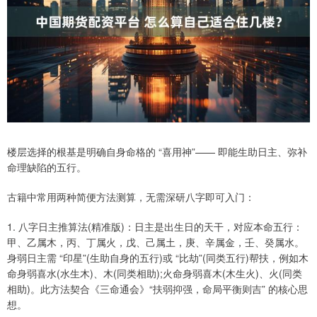
楼层选择的根基是明确自身命格的 “喜用神”—— 即能生助日主、弥补
命理缺陷的五行。
古籍中常用两种简便方法测算，无需深研八字即可入门：
1. 八字日主推算法(精准版)：日主是出生日的天干，对应本命五行：
甲、乙属木，丙、丁属火，戊、己属土，庚、辛属金，壬、癸属水。
身弱日主需 “印星”(生助自身的五行)或 “比劫”(同类五行)帮扶，例如木
命身弱喜水(水生木)、木(同类相助);火命身弱喜木(木生火)、火(同类
相助)。此方法契合《三命通会》“扶弱抑强，命局平衡则吉” 的核心思
想。