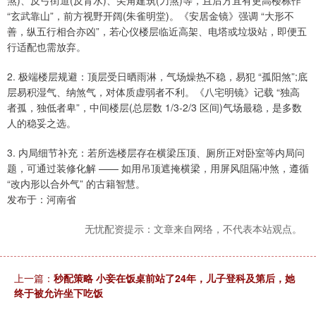
煞)、反弓街道(反背水)、尖角建筑(刀煞)等，且后方宜有更高楼栋作
“玄武靠山”，前方视野开阔(朱雀明堂)。《安居金镜》强调 “大形不
善，纵五行相合亦凶”，若心仪楼层临近高架、电塔或垃圾站，即便五
行适配也需放弃。
2. 极端楼层规避：顶层受日晒雨淋，气场燥热不稳，易犯 “孤阳煞”;底
层易积湿气、纳煞气，对体质虚弱者不利。《八宅明镜》记载 “独高
者孤，独低者卑”，中间楼层(总层数 1/3-2/3 区间)气场最稳，是多数
人的稳妥之选。
3. 内局细节补充：若所选楼层存在横梁压顶、厕所正对卧室等内局问
题，可通过装修化解 —— 如用吊顶遮掩横梁，用屏风阻隔冲煞，遵循
“改内形以合外气” 的古籍智慧。
发布于：河南省
无忧配资提示：文章来自网络，不代表本站观点。
上一篇：
秒配策略 小妾在饭桌前站了24年，儿子登科及第后，她
终于被允许坐下吃饭