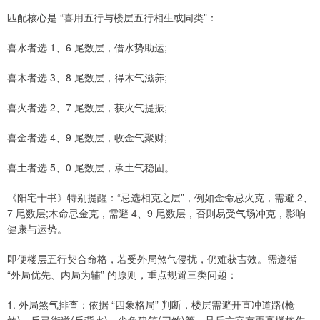
匹配核心是 “喜用五行与楼层五行相生或同类”：
喜水者选 1、6 尾数层，借水势助运;
喜木者选 3、8 尾数层，得木气滋养;
喜火者选 2、7 尾数层，获火气提振;
喜金者选 4、9 尾数层，收金气聚财;
喜土者选 5、0 尾数层，承土气稳固。
《阳宅十书》特别提醒：“忌选相克之层”，例如金命忌火克，需避 2、
7 尾数层;木命忌金克，需避 4、9 尾数层，否则易受气场冲克，影响
健康与运势。
即便楼层五行契合命格，若受外局煞气侵扰，仍难获吉效。需遵循
“外局优先、内局为辅” 的原则，重点规避三类问题：
1. 外局煞气排查：依据 “四象格局” 判断，楼层需避开直冲道路(枪