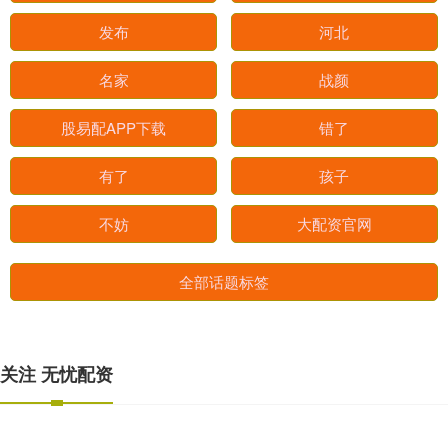
发布
河北
名家
战颜
股易配APP下载
错了
有了
孩子
不妨
大配资官网
全部话题标签
关注 无忧配资