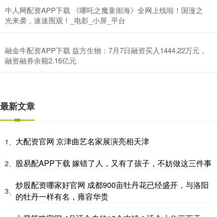
牛人网配资APP下载 《哪吒之魔童闹海》全网上线啦！国漫之
光来袭，速速围观！_电影_小屏_平台
融金牛配资APP下载 益方生物：7月7日融资买入1444.22万元，
融资融券余额2.16亿元
最新文章
大配资官网 京津曲艺名家展演亮相天津
1、
股易配APP下载 嫁错了人，又有了孩子，不妨做这三件事
2、
炒股配资哪家好官网 成都900亩牡丹花已经盛开，与洛阳
3、
的牡丹一样有名，雍容华贵