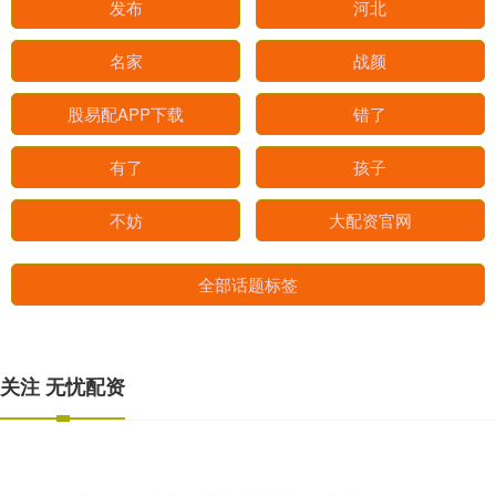
发布
河北
名家
战颜
股易配APP下载
错了
有了
孩子
不妨
大配资官网
全部话题标签
关注 无忧配资