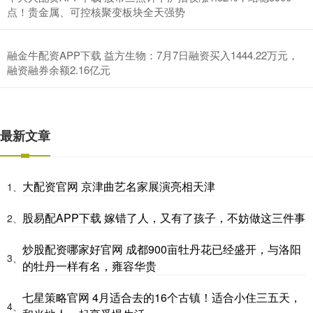
点！贵金属、可控核聚变板块全天强势
融金牛配资APP下载 益方生物：7月7日融资买入1444.22万元，
融资融券余额2.16亿元
最新文章
大配资官网 京津曲艺名家展演亮相天津
1、
股易配APP下载 嫁错了人，又有了孩子，不妨做这三件事
2、
炒股配资哪家好官网 成都900亩牡丹花已经盛开，与洛阳
3、
的牡丹一样有名，雍容华贵
七星策略官网 4月适合去的16个古镇！适合小住三五天，
4、