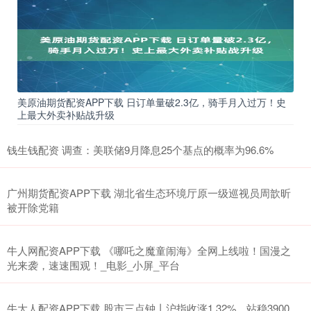
美原油期货配资APP下载 日订单量破2.3亿，骑手月入过万！史
上最大外卖补贴战升级
钱生钱配资 调查：美联储9月降息25个基点的概率为96.6%
广州期货配资APP下载 湖北省生态环境厅原一级巡视员周歆昕
被开除党籍
牛人网配资APP下载 《哪吒之魔童闹海》全网上线啦！国漫之
光来袭，速速围观！_电影_小屏_平台
牛大人配资APP下载 股市三点钟丨沪指收涨1.32%，站稳3900