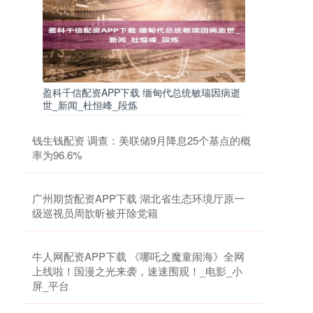
盈科千信配资APP下载 缅甸代总统敏瑞因病逝
世_新闻_杜恒峰_段炼
钱生钱配资 调查：美联储9月降息25个基点的概
率为96.6%
广州期货配资APP下载 湖北省生态环境厅原一
级巡视员周歆昕被开除党籍
牛人网配资APP下载 《哪吒之魔童闹海》全网
上线啦！国漫之光来袭，速速围观！_电影_小
屏_平台