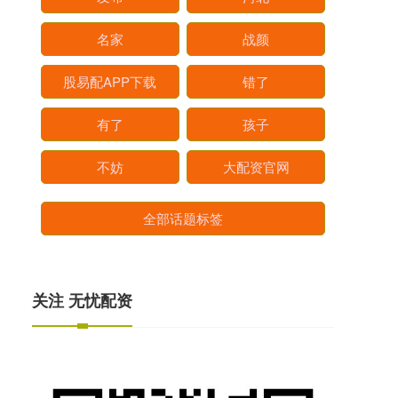
名家
战颜
股易配APP下载
错了
有了
孩子
不妨
大配资官网
全部话题标签
关注 无忧配资