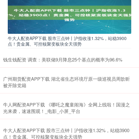
牛大人配资APP下载 股市三点钟丨沪指收涨1.32%，站稳3900
点！贵金属、可控核聚变板块全天强势
钱生钱配资 调查：美联储9月降息25个基点的概率为96.6%
广州期货配资APP下载 湖北省生态环境厅原一级巡视员周歆昕
被开除党籍
牛人网配资APP下载 《哪吒之魔童闹海》全网上线啦！国漫之
光来袭，速速围观！_电影_小屏_平台
牛大人配资APP下载 股市三点钟丨沪指收涨1.32%，站稳3900
点！贵金属、可控核聚变板块全天强势