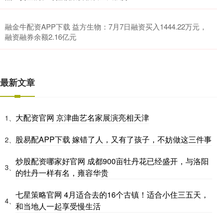
融金牛配资APP下载 益方生物：7月7日融资买入1444.22万元，
融资融券余额2.16亿元
最新文章
大配资官网 京津曲艺名家展演亮相天津
1、
股易配APP下载 嫁错了人，又有了孩子，不妨做这三件事
2、
炒股配资哪家好官网 成都900亩牡丹花已经盛开，与洛阳
3、
的牡丹一样有名，雍容华贵
七星策略官网 4月适合去的16个古镇！适合小住三五天，
4、
和当地人一起享受慢生活