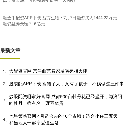
融金牛配资APP下载 益方生物：7月7日融资买入1444.22万元，
融资融券余额2.16亿元
最新文章
大配资官网 京津曲艺名家展演亮相天津
1、
股易配APP下载 嫁错了人，又有了孩子，不妨做这三件事
2、
炒股配资哪家好官网 成都900亩牡丹花已经盛开，与洛阳
3、
的牡丹一样有名，雍容华贵
七星策略官网 4月适合去的16个古镇！适合小住三五天，
4、
和当地人一起享受慢生活