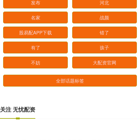
发布
河北
名家
战颜
股易配APP下载
错了
有了
孩子
不妨
大配资官网
全部话题标签
关注 无忧配资