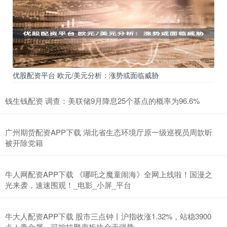
优股配资平台 欧元/美元分析：涨势或面临威胁
钱生钱配资 调查：美联储9月降息25个基点的概率为96.6%
广州期货配资APP下载 湖北省生态环境厅原一级巡视员周歆昕
被开除党籍
牛人网配资APP下载 《哪吒之魔童闹海》全网上线啦！国漫之
光来袭，速速围观！_电影_小屏_平台
牛大人配资APP下载 股市三点钟丨沪指收涨1.32%，站稳3900
点！贵金属、可控核聚变板块全天强势