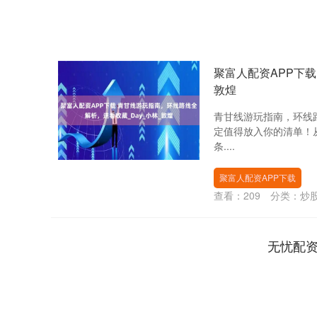
聚富人配资APP下载
敦煌
青甘线游玩指南，环线
定值得放入你的清单！
条....
聚富人配资APP下载
查看：
209
分类：
炒
无忧配