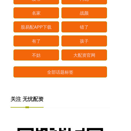
名家
战颜
股易配APP下载
错了
有了
孩子
不妨
大配资官网
全部话题标签
关注 无忧配资