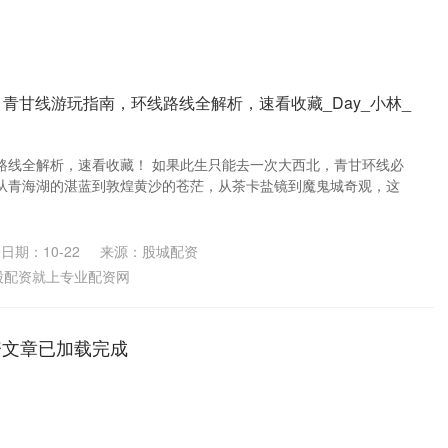
 青甘线游玩指南，环线路线全解析，速看收藏_Day_小林_
路线全解析，速看收藏！ 如果此生只能去一次大西北，青甘环线必
从青海湖的湛蓝到敦煌黄沙的苍茫，从茶卡盐镜到魔鬼城奇观，这
日期：10-22
来源：股城配资
股配资就上专业配资网
资文章已加载完成