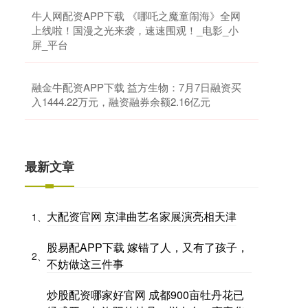
牛人网配资APP下载 《哪吒之魔童闹海》全网
上线啦！国漫之光来袭，速速围观！_电影_小
屏_平台
融金牛配资APP下载 益方生物：7月7日融资买
入1444.22万元，融资融券余额2.16亿元
最新文章
大配资官网 京津曲艺名家展演亮相天津
1、
股易配APP下载 嫁错了人，又有了孩子，
2、
不妨做这三件事
炒股配资哪家好官网 成都900亩牡丹花已