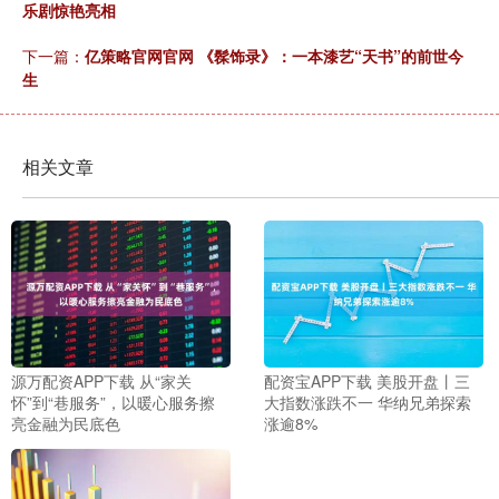
乐剧惊艳亮相
下一篇：
亿策略官网官网 《髹饰录》：一本漆艺“天书”的前世今
生
相关文章
源万配资APP下载 从“家关
配资宝APP下载 美股开盘丨三
怀”到“巷服务”，以暖心服务擦
大指数涨跌不一 华纳兄弟探索
亮金融为民底色
涨逾8%