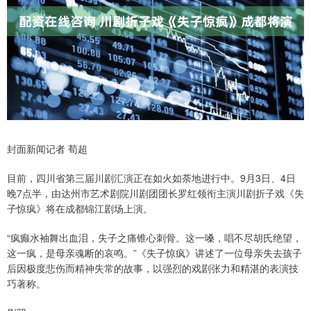
封面新闻记者 荀超
目前，四川省第三届川剧汇演正在如火如荼地进行中。9月3日、4日
晚7点半，由达州市艺术剧院川剧团团长罗红领衔主演川剧折子戏《失
子惊疯》将在成都锦江剧场上演。
“疯癫水袖舞出血泪，失子之痛锥心刺骨。这一嗓，唱不尽胡氏绝望，
这一疯，是母亲魂断的哀鸣。”《失子惊疯》讲述了一位母亲失去孩子
后因极度悲伤而精神失常的故事，以强烈的戏剧张力和精湛的表演技
巧著称。