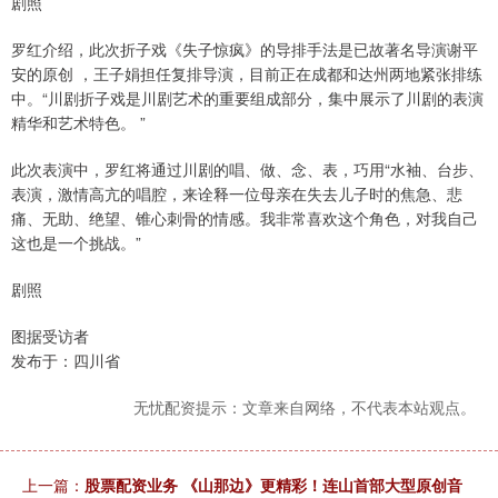
剧照
罗红介绍，此次折子戏《失子惊疯》的导排手法是已故著名导演谢平
安的原创 ，王子娟担任复排导演，目前正在成都和达州两地紧张排练
中。“川剧折子戏是川剧艺术的重要组成部分，集中展示了川剧的表演
精华和艺术特色。 ”
此次表演中，罗红将通过川剧的唱、做、念、表，巧用“水袖、台步、
表演，激情高亢的唱腔，来诠释一位母亲在失去儿子时的焦急、悲
痛、无助、绝望、锥心刺骨的情感。我非常喜欢这个角色，对我自己
这也是一个挑战。”
剧照
图据受访者
发布于：四川省
无忧配资提示：文章来自网络，不代表本站观点。
上一篇：
股票配资业务 《山那边》更精彩！连山首部大型原创音