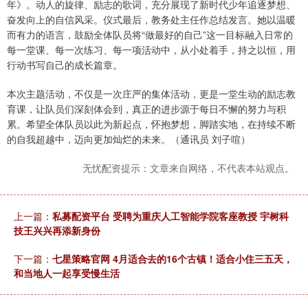
年》。动人的旋律、励志的歌词，充分展现了新时代少年追逐梦想、
奋发向上的自信风采。仪式最后，教务处主任作总结发言。她以温暖
而有力的语言，鼓励全体队员将“做最好的自己”这一目标融入日常的
每一堂课、每一次练习、每一项活动中，从小处着手，持之以恒，用
行动书写自己的成长篇章。
本次主题活动，不仅是一次庄严的集体活动，更是一堂生动的励志教
育课，让队员们深刻体会到，真正的进步源于每日不懈的努力与积
累。希望全体队员以此为新起点，怀抱梦想，脚踏实地，在持续不断
的自我超越中，迈向更加灿烂的未来。（通讯员 刘子喧）
无忧配资提示：文章来自网络，不代表本站观点。
上一篇：
私募配资平台 受聘为重庆人工智能学院客座教授 宇树科
技王兴兴再添新身份
下一篇：
七星策略官网 4月适合去的16个古镇！适合小住三五天，
和当地人一起享受慢生活