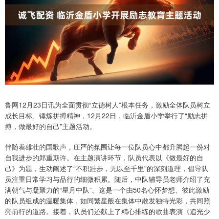
鲁网12月23日讯为全面贯彻“立德树人”根本任务，激励全体队员树立
成长目标、锤炼拼搏精神，12月22日，临沂金盾小学举行了“励志拼
搏，做最好的自己”主题活动。
伴随着雄壮的国歌声，庄严的氛围让每一位队员心中都升腾起一份对
自我进步的郑重期许。在主题演讲环节，队员代表以《做最好的自
己》为题，生动阐述了“不积跬步，无以至千里”的深刻道理，倡导队
员注重日常学习与品行的细微积累。随后，中队辅导员老师介绍了充
满朝气与凝聚力的“星月中队”。这是一个由50名心怀梦想、彼此激励
的队员组成的温暖集体，如同繁星般在集体中散发独特光彩，共同照
亮前行的道路。接着，队员们还献上了精心排练的歌曲表演《追光少