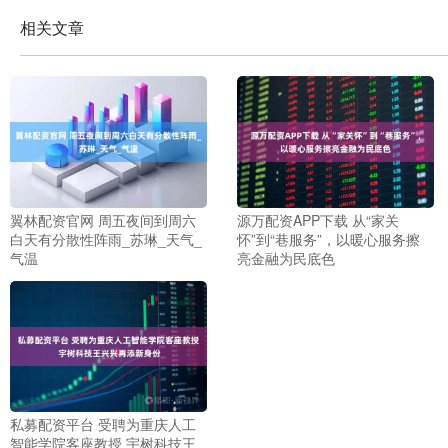
相关文章
翼林配资官网 周五夜间到周六
源万配资APP下载 从“家关
白天有分散性阵雨_苏琳_天气_
怀”到“巷服务”，以暖心服务擦
气温
亮金融为民底色
私募配资平台 受聘为重庆人工
智能学院客座教授 宇树科技王