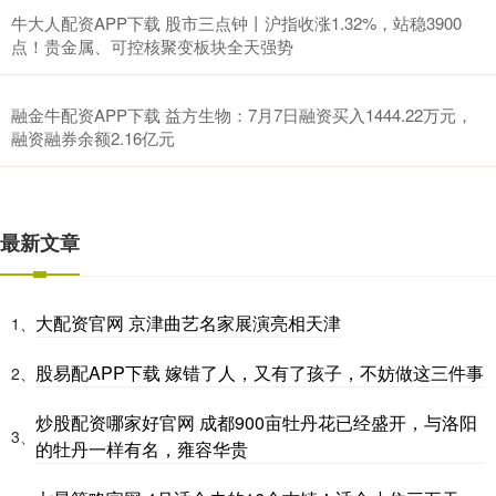
牛大人配资APP下载 股市三点钟丨沪指收涨1.32%，站稳3900
点！贵金属、可控核聚变板块全天强势
融金牛配资APP下载 益方生物：7月7日融资买入1444.22万元，
融资融券余额2.16亿元
最新文章
大配资官网 京津曲艺名家展演亮相天津
1、
股易配APP下载 嫁错了人，又有了孩子，不妨做这三件事
2、
炒股配资哪家好官网 成都900亩牡丹花已经盛开，与洛阳
3、
的牡丹一样有名，雍容华贵