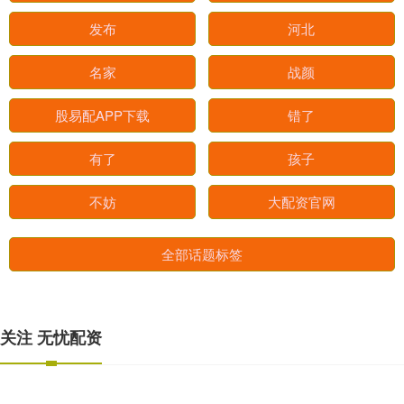
发布
河北
名家
战颜
股易配APP下载
错了
有了
孩子
不妨
大配资官网
全部话题标签
关注 无忧配资